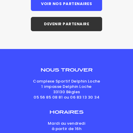
VOIR NOS PARTENAIRES
DEVENIR PARTENAIRE
NOUS TROUVER
Complexe Sportif Delphin Loche
1 impasse Delphin Loche
33130
Bègles
05 56 85 08 81 ou 06 83 13 30 34
HORAIRES
Mardi au vendredi
à partir de 16h