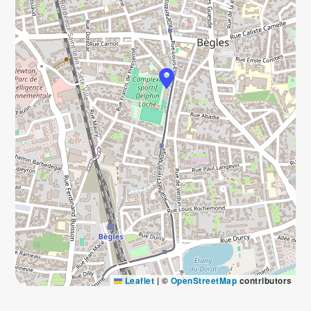
Leaflet
|
©
OpenStreetMap
contributors